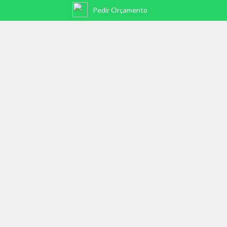
Pedir Orçamento
VEJA TAMBÉM
PSICÓLOGO - DANIEL FERNANDES