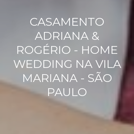
CASAMENTO
ADRIANA &
ROGÉRIO - HOME
WEDDING NA VILA
MARIANA - SÃO
PAULO